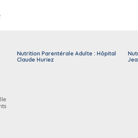
2
Nutrition Parentérale Adulte : Hôpital
Nut
Claude Huriez
Jea
lle
nts